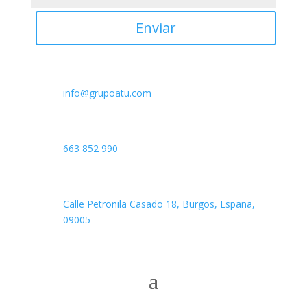
Enviar
Email

info@grupoatu.com
Teléfono

663 852 990
Dirección

Calle Petronila Casado 18, Burgos, España,
09005