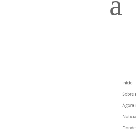
a
Inicio
Sobre 
Ágora 
Notici
Donde