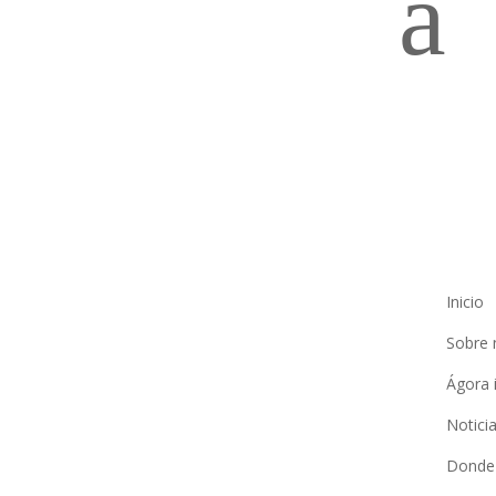
a
Inicio
Sobre 
Ágora 
Notici
Donde