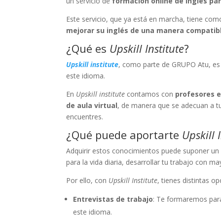
un servicio de
formación online de inglés par
Este servicio, que ya está en marcha, tiene como 
mejorar su inglés de una manera compatib
¿Qué es
Upskill Institute
?
Upskill institute
, como parte de GRUPO Atu, es 
este idioma.
En
Upskill institute
contamos con
profesores 
de aula virtual
, de manera que se adecuan a t
encuentres.
¿Qué puede aportarte
Upskill 
Adquirir estos conocimientos puede suponer u
para la vida diaria, desarrollar tu trabajo con ma
Por ello, con
Upskill Institute
, tienes distintas o
Entrevistas de trabajo
: Te formaremos para 
este idioma.