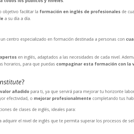
a todos los públicos y niveles
.
objetivo facilitar la
formación en inglés de profesionales
de cua
le
a su día a día.
un centro especializado en formación destinada a personas con
cua
expertos
en inglés, adaptados a las necesidades de cada nivel. Adem
us horarios, para que puedas
compaginar esta formación con la v
Institute
?
n
valor añadido
para ti, ya que servirá para mejorar tu horizonte labora
yor efectividad, o
mejorar profesionalmente
completando tus habi
pciones de clases de inglés, ideales para:
adquirir el nivel de inglés que te permita superar los procesos de se